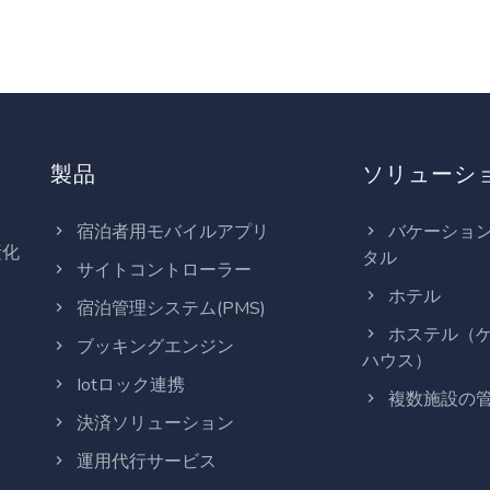
製品
ソリューシ
宿泊者用モバイルアプリ
バケーショ
素化
タル
サイトコントローラー
ホテル
宿泊管理システム(PMS)
ホステル（
ブッキングエンジン
ハウス）
Iotロック連携
複数施設の
決済ソリューション
運用代行サービス