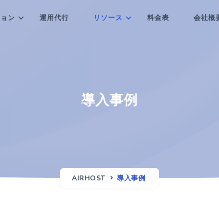
ション
運用代行
リソース
料金表
会社概
導入事例
AIRHOST
導入事例