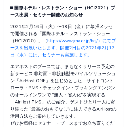
⬛︎ 国際ホテル・レストラン・ショー（HCJ2021）ブ
ース出展・セミナー開催のお知らせ
2021年2月16日（火）〜19日（金）に幕張メッセ
で開催される「国際ホテル・レストラン・ショー
（HCJ2020）」（
https://www.jma.or.jp/hcj/）にてブ
ースを出展いたします。開催2日目の2021年2月17
日（水）には、セミナーも実施します。
エアホストのブースでは、まもなくリリース予定の
新サービス 非対面・非接触型モバイルソリューショ
ン「AirHost ONE」をはじめとした、サイトコント
ローラ・PMS・チェックイン・ブッキングエンジン
のオールインワンで ”無人・省人化”を実現する
「AirHost PMS」 のご紹介、ゲストひとり一人に寄
り添った “最高のおもてなし”に注力できるAirHostの
活用方法をご案内していきます。
ぜひお気軽にセミナー・ブースまでお立ち寄りくだ