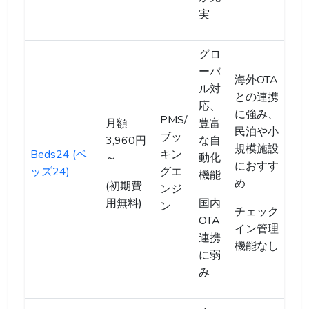
実
グロ
ーバ
海外OTA
ル対
との連携
応、
に強み、
PMS/
月額
豊富
民泊や小
ブッ
3,960円
な自
規模施設
Beds24 (ベ
キン
～
動化
におすす
ッズ24)
グエ
機能
め
(初期費
ンジ
用無料)
国内
ン
チェック
OTA
イン管理
連携
機能なし
に弱
み