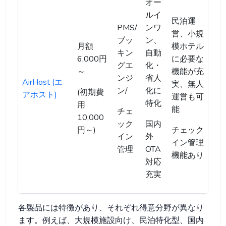
オー
ルイ
民泊運
PMS/
ンワ
営、小規
ブッ
ン、
月額
模ホテル
キン
自動
6,000円
に必要な
グエ
化・
～
機能が充
ンジ
省人
AirHost (エ
実、無人
ン/
化に
(初期費
アホスト)
運営も可
特化
用
能
チェ
10,000
ック
国内
円～)
チェック
イン
外
イン管理
管理
OTA
機能あり
対応
充実
各製品には特徴があり、それぞれ得意分野が異なり
ます。例えば、大規模施設向け、民泊特化型、国内