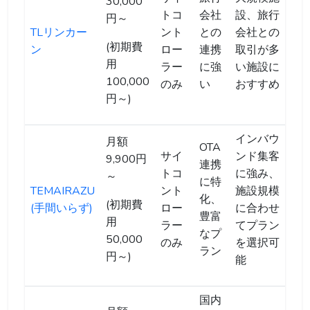
30,000
トコ
会社
設、旅行
円～
TLリンカー
ント
との
会社との
(初期費
ン
ロー
連携
取引が多
用
ラー
に強
い施設に
100,000
のみ
い
おすすめ
円～)
インバウ
月額
OTA
サイ
ンド集客
9,900円
連携
トコ
に強み、
～
に特
TEMAIRAZU
ント
施設規模
化、
(初期費
(手間いらず)
ロー
に合わせ
豊富
用
ラー
てプラン
なプ
50,000
のみ
を選択可
ラン
円～)
能
国内