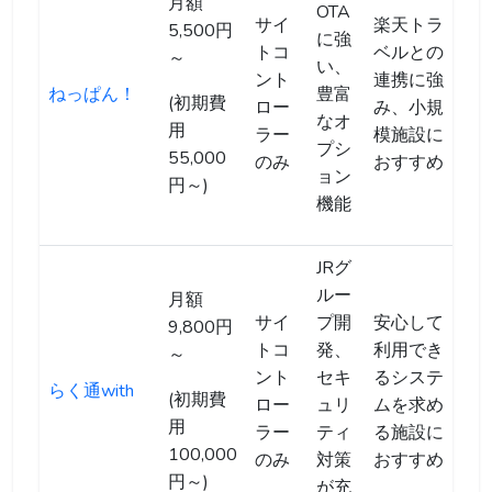
月額
OTA
サイ
楽天トラ
5,500円
に強
トコ
ベルとの
～
い、
ント
連携に強
ねっぱん！
豊富
(初期費
ロー
み、小規
なオ
用
ラー
模施設に
プシ
55,000
のみ
おすすめ
ョン
円～)
機能
JRグ
ルー
月額
サイ
プ開
安心して
9,800円
トコ
発、
利用でき
～
ント
セキ
るシステ
らく通with
(初期費
ロー
ュリ
ムを求め
用
ラー
ティ
る施設に
100,000
のみ
対策
おすすめ
円～)
が充