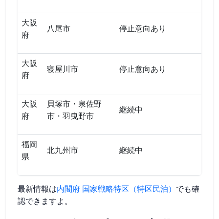
大阪
八尾市
停止意向あり
府
大阪
寝屋川市
停止意向あり
府
大阪
貝塚市・泉佐野
継続中
府
市・羽曳野市
福岡
北九州市
継続中
県
最新情報は
内閣府 国家戦略特区（特区民泊）
でも確
認できますよ。