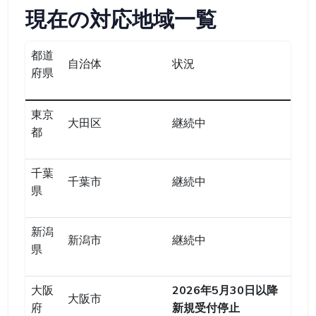
現在の対応地域一覧
都道
自治体
状況
府県
東京
大田区
継続中
都
千葉
千葉市
継続中
県
新潟
新潟市
継続中
県
大阪
2026年5月30日以降
大阪市
府
新規受付停止