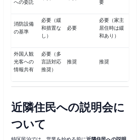
への委託
要
必要（緩
必要（家主
消防設備
和措置な
必要
居住時は緩
の基準
し）
和あり）
外国人観
必要（多
光客への
言語対応
推奨
推奨
情報共有
推奨）
近隣住民への説明会に
ついて
特区民泊では、営業を始める前に
近隣住民への説明