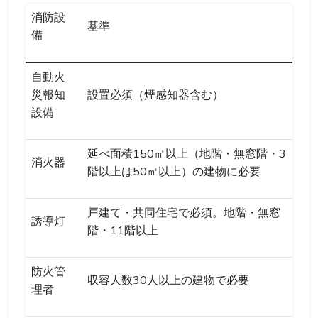
消防設
基準
備
自動火
災報知
設置必須（煙感知器含む）
設備
延べ面積150㎡以上（地階・無窓階・3
消火器
階以上は50㎡以上）の建物に必要
戸建て・共同住宅で必須。地階・無窓
誘導灯
階・11階以上
防火管
収容人数30人以上の建物で必要
理者