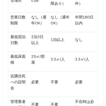
る場所
のみ
限あり）
外）
営業日数
なし（通
なし（通年
年間180日
制限
年OK）
OK）
以内
最低宿泊
2泊3日
1泊以上
なし
日数
以上
最低床面
25㎡/部
3.3㎡/人
3.3㎡/人
積
屋
近隣住民
への説明
必要
不要
必要
会
管理業者
不在時は必
不要
不要