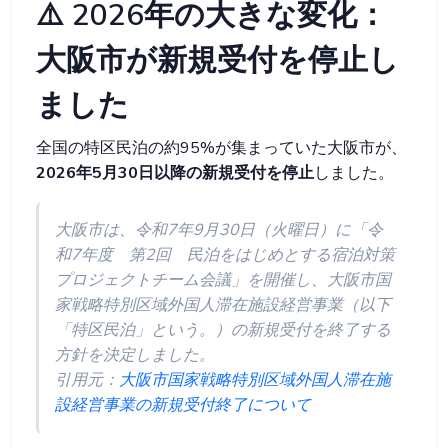
⚠️ 2026年の大きな変化：
大阪市が新規受付を停止し
ました
全国の特区民泊の約95%が集まっていた大阪市が、
2026年5月30日以降の新規受付を停止
しました。
大阪市は、令和7年9月30日（火曜日）に「令
和7年度 第2回 民泊をはじめとする宿泊対策
プロジェクトチーム会議」を開催し、大阪市国
家戦略特別区域外国人滞在施設経営事業（以下
「特区民泊」という。）の新規受付を終了する
方針を決定しました。
引用元：
大阪市国家戦略特別区域外国人滞在施
設経営事業の新規受付終了について