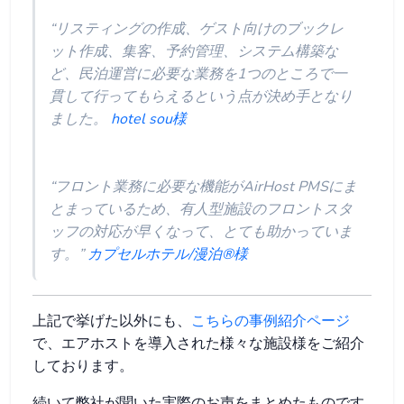
“リスティングの作成、ゲスト向けのブックレ
ット作成、集客、予約管理、システム構築な
ど、民泊運営に必要な業務を1つのところで一
貫して行ってもらえるという点が決め手となり
ました。
hotel sou様
“フロント業務に必要な機能がAirHost PMSにま
とまっているため、有人型施設のフロントスタ
ッフの対応が早くなって、とても助かっていま
す。”
カプセルホテル/漫泊®様
上記で挙げた以外にも、
こちらの事例紹介ページ
で、エアホストを導入された様々な施設様をご紹介
しております。
続いて弊社が聞いた実際のお声をまとめたものです